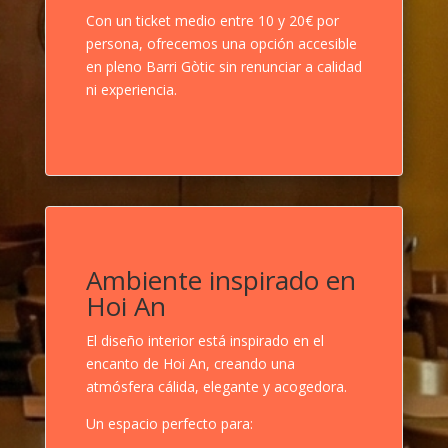
Con un ticket medio entre 10 y 20€ por
persona, ofrecemos una opción accesible
en pleno Barri Gòtic sin renunciar a calidad
ni experiencia.
Ambiente inspirado en
Hoi An
El diseño interior está inspirado en el
encanto de Hoi An, creando una
atmósfera cálida, elegante y acogedora.
Un espacio perfecto para: