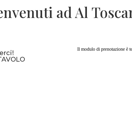
envenuti ad Al Tosca
erci!
 TAVOLO