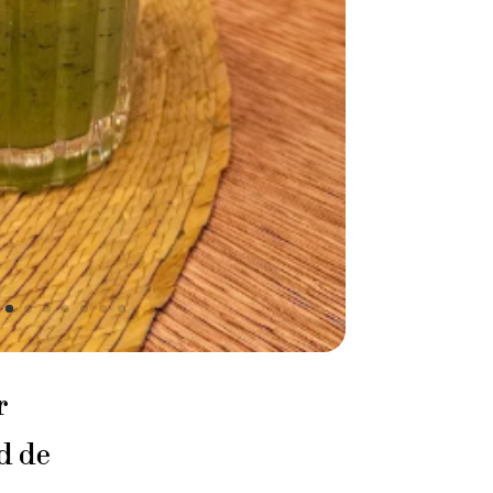
r
d de