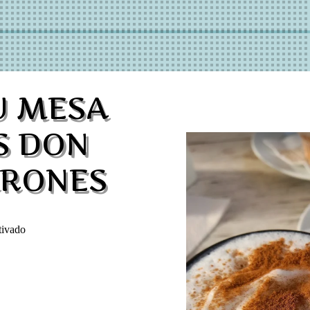
U MESA
S DON
ARONES