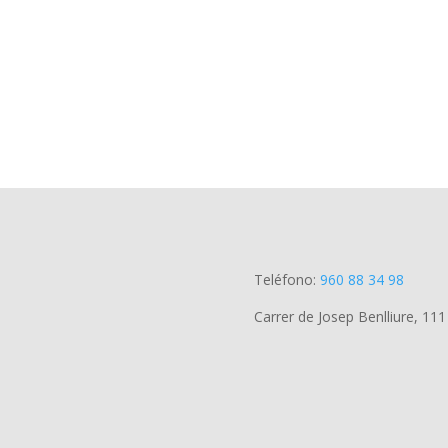
Teléfono:
960 88 34 98
Carrer de Josep Benlliure, 111