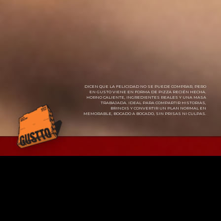
DICEN QUE LA FELICIDAD NO SE PUEDE COMPRAR, PERO
EN GUSTO VIENE EN FORMA DE PIZZA RECIÉN HECHA.
HORNO CALIENTE, INGREDIENTES REALES Y UNA MASA
TRABAJADA. IDEAL PARA COMPARTIR HISTORIAS,
BRINDIS Y CONVERTIR UN PLAN NORMAL EN
MEMORABLE, BOCADO A BOCADO, SIN PRISAS NI CULPAS.