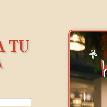
A TU
A