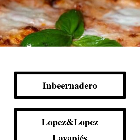
Inbeernadero
Lopez&Lopez
Lavapiés