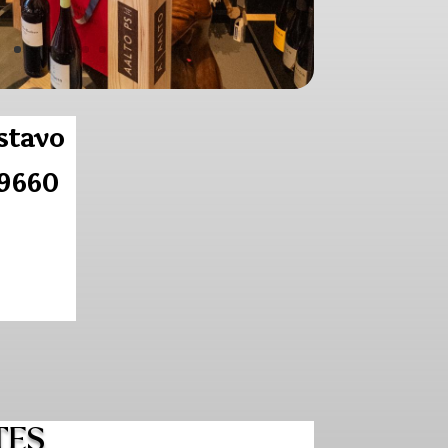
stavo
29660
TES