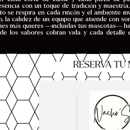
 esencia con un toque de tradición y maestrí
o se respira en cada rincón y el ambiente inv
 la calidez de un equipo que atiende con sonr
enes más quieres —incluidas tus mascotas— ha
nde los sabores cobran vida y cada detalle 
RESERVA TU