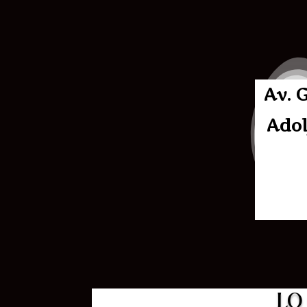
Av. 
Adol
LO