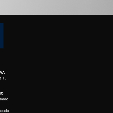
RVA
a 13
NO
ábado
Sábado