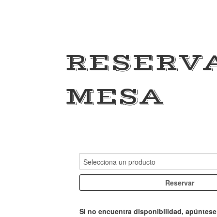
RESERV
MESA