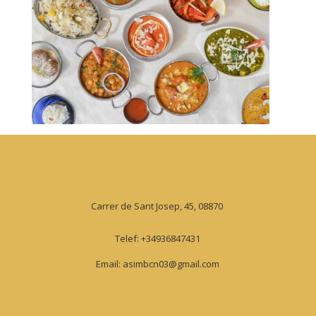
Carrer de Sant Josep, 45, 08870
Telef: +34936847431
Email: asimbcn03@gmail.com