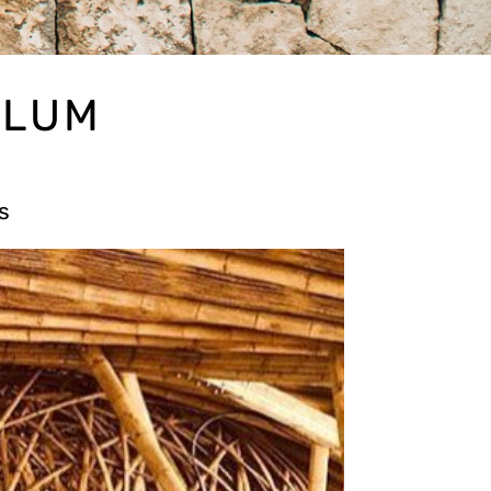
ULUM
s