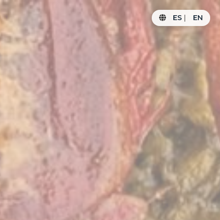
ES
|
EN