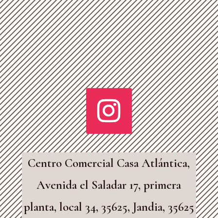
Centro Comercial Casa Atlántica,
Avenida el Saladar 17, primera
planta, local 34, 35625, Jandia, 35625