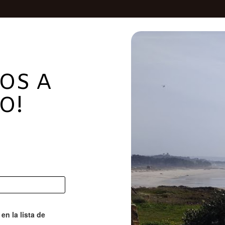
DOS A
O!