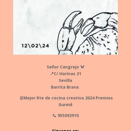
Señor Cangrejo 🦀
📍C/ Harinas 21
Sevilla
Barrita Brava
🥇Mejor Rte de cocina creativa 2024 Premios
Gurmē
📞 955092910
Síguenos en: