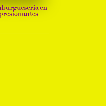
amburguesería en
mpresionantes