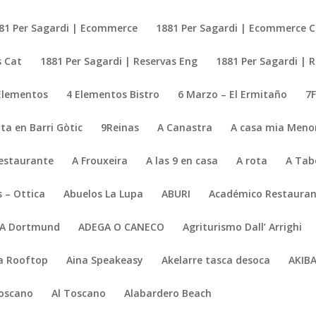
81 Per Sagardi | Ecommerce
1881 Per Sagardi | Ecommerce 
s Cat
1881 Per Sagardi | Reservas Eng
1881 Per Sagardi | 
Elementos
4 Elementos Bistro
6 Marzo – El Ermitaño
7
ta en Barri Gòtic
9Reinas
A Canastra
A casa mia Meno
Restaurante
A Frouxeira
A las 9 en casa
A rota
A Tab
 – Ottica
Abuelos La Lupa
ABURI
Académico Restauran
A Dortmund
ADEGA O CANECO
Agriturismo Dall’ Arrighi
a Rooftop
Aina Speakeasy
Akelarre tasca desoca
AKIB
Toscano
Al Toscano
Alabardero Beach