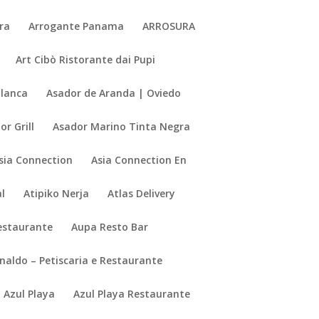
dra
Arrogante Panama
ARROSURA
Art Cibò Ristorante dai Pupi
Blanca
Asador de Aranda | Oviedo
or Grill
Asador Marino Tinta Negra
sia Connection
Asia Connection En
al
Atipiko Nerja
Atlas Delivery
estaurante
Aupa Resto Bar
naldo – Petiscaria e Restaurante
Azul Playa
Azul Playa Restaurante