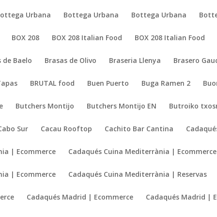
ottega Urbana
Bottega Urbana
Bottega Urbana
Bott
BOX 208
BOX 208 Italian Food
BOX 208 Italian Food
 de Baelo
Brasas de Olivo
Braseria Llenya
Brasero Gau
Tapas
BRUTAL food
Buen Puerto
Buga Ramen 2
Buo
e
Butchers Montijo
Butchers Montijo EN
Butroiko txo
Cabo Sur
Cacau Rooftop
Cachito Bar Cantina
Cadaqués
nia | Ecommerce
Cadaqués Cuina Mediterrània | Ecommerce
nia | Ecommerce
Cadaqués Cuina Mediterrània | Reservas
erce
Cadaqués Madrid | Ecommerce
Cadaqués Madrid |