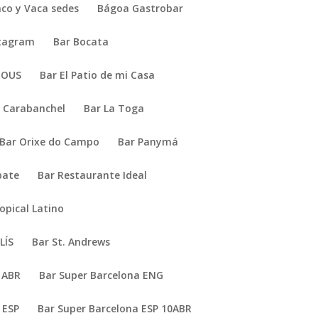
co y Vaca sedes
Bágoa Gastrobar
stagram
Bar Bocata
JOUS
Bar El Patio de mi Casa
a Carabanchel
Bar La Toga
Bar Orixe do Campo
Bar Panymá
bate
Bar Restaurante Ideal
opical Latino
LÍS
Bar St. Andrews
1ABR
Bar Super Barcelona ENG
 ESP
Bar Super Barcelona ESP 10ABR