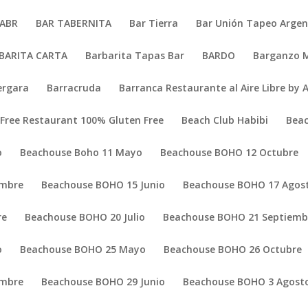
1ABR
BAR TABERNITA
Bar Tierra
Bar Unión Tapeo Argen
BARITA CARTA
Barbarita Tapas Bar
BARDO
Barganzo 
Vergara
Barracruda
Barranca Restaurante al Aire Libre by 
 Free Restaurant 100% Gluten Free
Beach Club Habibi
Beac
o
Beachouse Boho 11 Mayo
Beachouse BOHO 12 Octubre
embre
Beachouse BOHO 15 Junio
Beachouse BOHO 17 Agos
re
Beachouse BOHO 20 Julio
Beachouse BOHO 21 Septiemb
o
Beachouse BOHO 25 Mayo
Beachouse BOHO 26 Octubre
embre
Beachouse BOHO 29 Junio
Beachouse BOHO 3 Agost