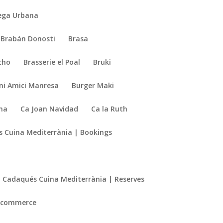
ega Urbana
Brabán Donosti
Brasa
cho
Brasserie el Poal
Bruki
ni Amici Manresa
Burger Maki
sna
Ca Joan Navidad
Ca la Ruth
 Cuina Mediterrània | Bookings
Cadaqués Cuina Mediterrània | Reserves
 Ecommerce