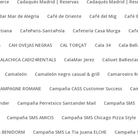
erce
Cadaqués Madrid | Reservas
Cadaqués Madrid | Res
Bar Mar de Alegría
Café de Oriente
Café del Mig
Café I
atiana
CafeParis-SantaPola
Cafetería Casa Murga
Cafe
a
CAH OVEJAS NEGRAS
CAL TORÇAT
Cala 34
Cala Bell
CALACHICA CADIZ4RENTALS
CalaMar Jerez
Caliuet BaResta
Camaleón
Camaleón negro casual & grill
Camaroeiro Re
CAMPAGNE ROMANE
Campaña CASS Customer Success
Cam
nder
Campaña Perretxico Santander Mail
Campaña SMS
Campaña SMS AMICIS
Campaña SMS Chicago Pizza Style
a BENIDORM
Campaña SMS La Tía Juana ELCHE
Campaña S